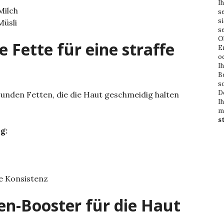
Ih
Milch
s
s
Müsli
s
O
 Fette für eine straffe
E
o
I
B
s
D
sunden Fetten, die die Haut geschmeidig halten
I
m
s
g:
ge Konsistenz
en-Booster für die Haut