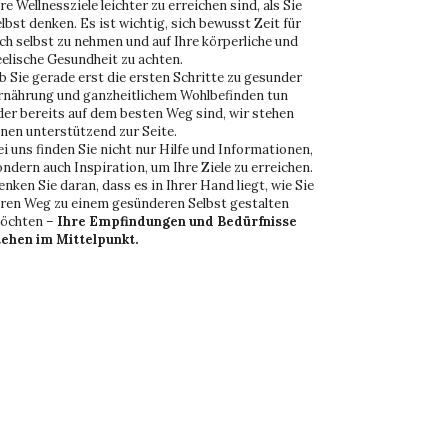
re Wellnessziele leichter zu erreichen sind, als Sie
elbst denken. Es ist wichtig, sich bewusst Zeit für
ich selbst zu nehmen und auf Ihre körperliche und
eelische Gesundheit zu achten.
b Sie gerade erst die ersten Schritte zu gesunder
rnährung und ganzheitlichem Wohlbefinden tun
der bereits auf dem besten Weg sind, wir stehen
hnen unterstützend zur Seite.
ei uns finden Sie nicht nur Hilfe und Informationen,
ondern auch Inspiration, um Ihre Ziele zu erreichen.
enken Sie daran, dass es in Ihrer Hand liegt, wie Sie
hren Weg zu einem gesünderen Selbst gestalten
öchten –
Ihre Empfindungen und Bedürfnisse
tehen im Mittelpunkt.