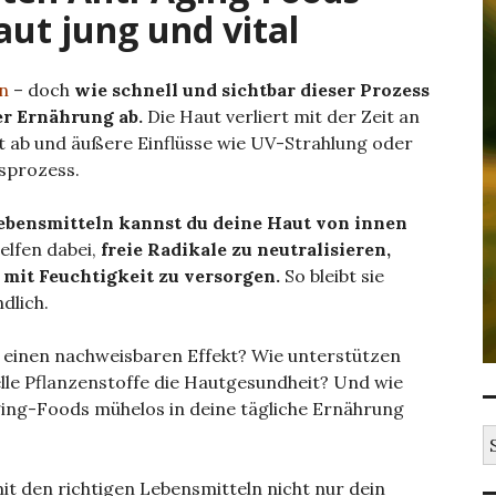
aut jung und vital
en
– doch
wie schnell und sichtbar dieser Prozess
er Ernährung ab.
Die Haut verliert mit der Zeit an
mt ab und äußere Einflüsse wie UV-Strahlung oder
sprozess.
ebensmitteln kannst du deine Haut von innen
elfen dabei,
freie Radikale zu neutralisieren,
mit Feuchtigkeit zu versorgen.
So bleibt sie
dlich.
 einen nachweisbaren Effekt? Wie unterstützen
elle Pflanzenstoffe die Hautgesundheit? Und wie
ging-Foods mühelos in deine tägliche Ernährung
S
u
c
t den richtigen Lebensmitteln nicht nur dein
h