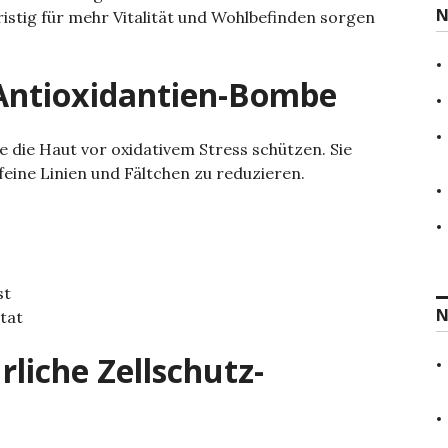
N
istig für mehr Vitalität und Wohlbefinden sorgen
e
n
a
c
 Antioxidantien-Bombe
h
:
e die Haut vor oxidativem Stress schützen. Sie
feine Linien und Fältchen zu reduzieren.
st
N
tat
liche Zellschutz-