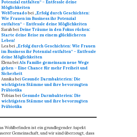
Potenzial entfalten“ – Entfessle deine
Möglichkeiten
WebTornado
bei
„Erfolg durch Geschichten:
Wie Frauen im Business ihr Potenzial
entfalten“ – Entfessle deine Möglichkeiten
Sarah
bei
Deine Träume in den Fokus rücken:
Starte deine Reise zu einem glücklicheren
Leben!
Lea
bei
„Erfolg durch Geschichten: Wie Frauen
im Business ihr Potenzial entfalten“ – Entfessle
deine Möglichkeiten
Elena
bei
Als Familie gemeinsam neue Wege
gehen – Eine Chance für mehr Freiheit und
Sicherheit
Annika
bei
Gesunde Darmbakterien: Die
wichtigsten Stämme und ihre bevorzugten
Präbiotika
Tobias
bei
Gesunde Darmbakterien: Die
wichtigsten Stämme und ihre bevorzugten
Präbiotika
as Wohlbefinden ist ein grundlegender Aspekt
nserer Gemeinschaft, und wir sind überzeugt, dass