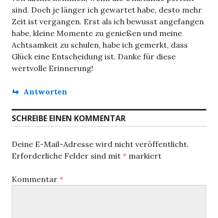
t
a
v
sind. Doch je länger ich gewartet habe, desto mehr
r
g
Zeit ist vergangen. Erst als ich bewusst angefangen
a
i
:
habe, kleine Momente zu genießen und meine
g
g
Achtsamkeit zu schulen, habe ich gemerkt, dass
:
Glück eine Entscheidung ist. Danke für diese
a
wertvolle Erinnerung!
t
Antworten
i
o
SCHREIBE EINEN KOMMENTAR
n
Deine E-Mail-Adresse wird nicht veröffentlicht.
Erforderliche Felder sind mit
*
markiert
Kommentar
*