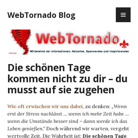
Z
P
u
WebTornado Blog
R
m
I
I
M
n
Ä
h
R
a
E
l
S
t
Die schönen Tage
M
s
kommen nicht zu dir – du
E
p
N
r
musst auf sie zugehen
Ü
i
n
Wie oft erwischen wir uns dabei
, zu denken:
„Wenn
g
erst der Stress nachlässt … wenn ich mehr Zeit habe …
e
wenn die Umstände besser sind – dann werde ich das
n
Leben genießen.“
Doch während wir warten, vergeht
wertvolle Zeit. Die Wahrheit ist:
Die schönen Tage