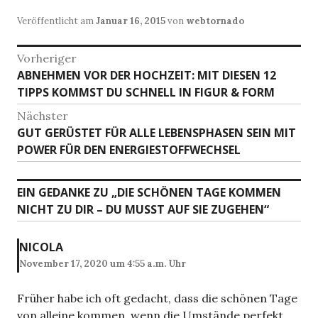
Veröffentlicht am
Januar 16, 2015
von
webtornado
B
Vorheriger
ABNEHMEN VOR DER HOCHZEIT: MIT DIESEN 12
V
e
TIPPS KOMMST DU SCHNELL IN FIGUR & FORM
o
i
r
Nächster
h
t
GUT GERÜSTET FÜR ALLE LEBENSPHASEN SEIN MIT
N
e
POWER FÜR DEN ENERGIESTOFFWECHSEL
ä
r
r
c
i
a
h
EIN GEDANKE ZU „
DIE SCHÖNEN TAGE KOMMEN
g
s
g
NICHT ZU DIR – DU MUSST AUF SIE ZUGEHEN
“
e
t
r
s
e
B
NICOLA
r
-
e
November 17, 2020 um 4:55 a.m. Uhr
B
i
N
e
t
Früher habe ich oft gedacht, dass die schönen Tage
i
a
r
von alleine kommen, wenn die Umstände perfekt