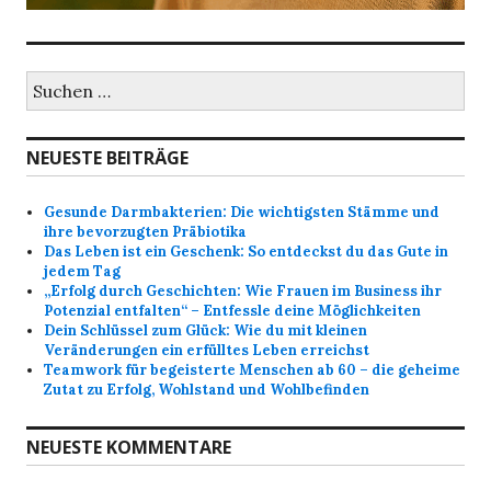
S
u
c
h
NEUESTE BEITRÄGE
e
n
a
Gesunde Darmbakterien: Die wichtigsten Stämme und
c
ihre bevorzugten Präbiotika
h
Das Leben ist ein Geschenk: So entdeckst du das Gute in
:
jedem Tag
„Erfolg durch Geschichten: Wie Frauen im Business ihr
Potenzial entfalten“ – Entfessle deine Möglichkeiten
Dein Schlüssel zum Glück: Wie du mit kleinen
Veränderungen ein erfülltes Leben erreichst
Teamwork für begeisterte Menschen ab 60 – die geheime
Zutat zu Erfolg, Wohlstand und Wohlbefinden
NEUESTE KOMMENTARE