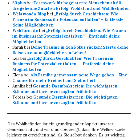
50plus
bei
Teamwork für begeisterte Menschen ab 60 –
die geheime Zutat zu Erfolg, Wohlstand und Wohlbefinden
Welawonda Blog
bei
„Erfolg durch Geschichten: Wie
Frauen im Business ihr Potenzial entfalten“ – Entfessle
deine Möglichkeiten
WebTornado
bei
„Erfolg durch Geschichten: Wie Frauen
im Business ihr Potenzial entfalten“ – Entfessle deine
Möglichkeiten
Sarah
bei
Deine Träume in den Fokus rücken: Starte deine
Reise zu einem glücklicheren Leben!
Lea
bei
„Erfolg durch Geschichten: Wie Frauen im
Business ihr Potenzial entfalten“ – Entfessle deine
Möglichkeiten
Elena
bei
Als Familie gemeinsam neue Wege gehen – Eine
Chance für mehr Freiheit und Sicherheit
Annika
bei
Gesunde Darmbakterien: Die wichtigsten
Stämme und ihre bevorzugten Präbiotika
Tobias
bei
Gesunde Darmbakterien: Die wichtigsten
Stämme und ihre bevorzugten Präbiotika
Das Wohlbefinden ist ein grundlegender Aspekt unserer
Gemeinschaft, und wir sind überzeugt, dass Ihre Wellnessziele
leichter zu erreichen sind, als Sie selbst denken. Es ist wichtig,