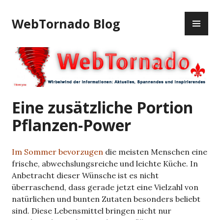
Z
P
u
WebTornado Blog
R
m
I
I
M
n
Ä
h
R
a
E
l
S
t
Eine zusätzliche Portion
M
s
Pflanzen-Power
E
p
N
r
Ü
i
Im Sommer bevorzugen
die meisten Menschen eine
n
frische, abwechslungsreiche und leichte Küche. In
g
Anbetracht dieser Wünsche ist es nicht
e
überraschend, dass gerade jetzt eine Vielzahl von
n
natürlichen und bunten Zutaten besonders beliebt
sind. Diese Lebensmittel bringen nicht nur