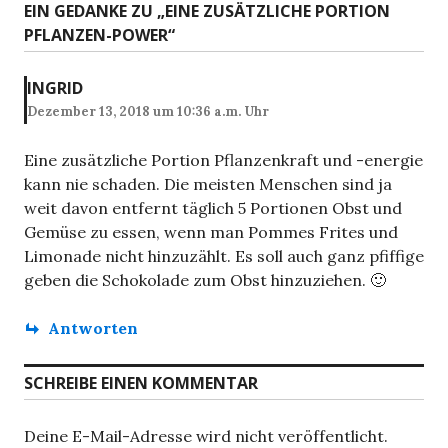
g
EIN GEDANKE ZU „
EINE ZUSÄTZLICHE PORTION
e
s
PFLANZEN-POWER
“
r
s
t
B
e
-
e
INGRID
r
i
N
Dezember 13, 2018 um 10:36 a.m. Uhr
B
t
e
a
r
Eine zusätzliche Portion Pflanzenkraft und -energie
i
a
v
kann nie schaden. Die meisten Menschen sind ja
t
g
weit davon entfernt täglich 5 Portionen Obst und
r
i
:
Gemüse zu essen, wenn man Pommes Frites und
a
g
Limonade nicht hinzuzählt. Es soll auch ganz pfiffige
g
geben die Schokolade zum Obst hinzuziehen. 🙂
:
a
t
Antworten
i
SCHREIBE EINEN KOMMENTAR
o
n
Deine E-Mail-Adresse wird nicht veröffentlicht.