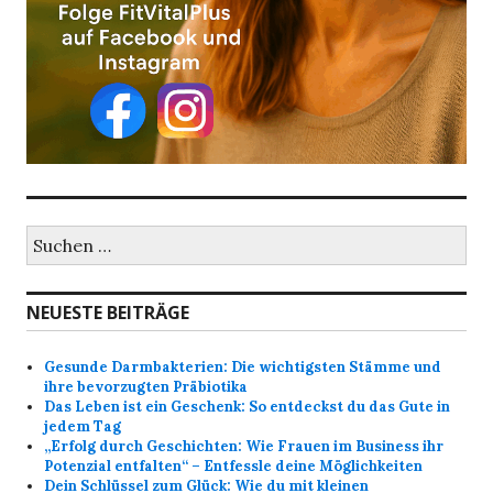
S
u
c
h
NEUESTE BEITRÄGE
e
n
a
Gesunde Darmbakterien: Die wichtigsten Stämme und
c
ihre bevorzugten Präbiotika
h
Das Leben ist ein Geschenk: So entdeckst du das Gute in
:
jedem Tag
„Erfolg durch Geschichten: Wie Frauen im Business ihr
Potenzial entfalten“ – Entfessle deine Möglichkeiten
Dein Schlüssel zum Glück: Wie du mit kleinen