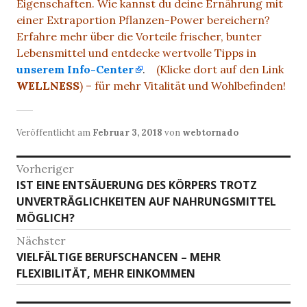
Eigenschaften. Wie kannst du deine Ernährung mit
einer Extraportion Pflanzen-Power bereichern?
Erfahre mehr über die Vorteile frischer, bunter
Lebensmittel und entdecke wertvolle Tipps in
unserem Info-Center
.
(Klicke dort auf den Link
WELLNESS
) – für mehr Vitalität und Wohlbefinden!
Veröffentlicht am
Februar 3, 2018
von
webtornado
B
Vorheriger
IST EINE ENTSÄUERUNG DES KÖRPERS TROTZ
V
e
UNVERTRÄGLICHKEITEN AUF NAHRUNGSMITTEL
o
i
MÖGLICH?
r
h
t
Nächster
e
VIELFÄLTIGE BERUFSCHANCEN – MEHR
N
r
r
FLEXIBILITÄT, MEHR EINKOMMEN
ä
i
a
c
g
h